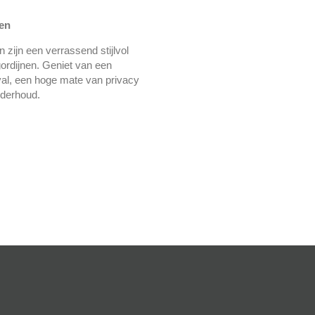
len
n zijn een verrassend stijlvol
 gordijnen. Geniet van een
nval, een hoge mate van privacy
derhoud.