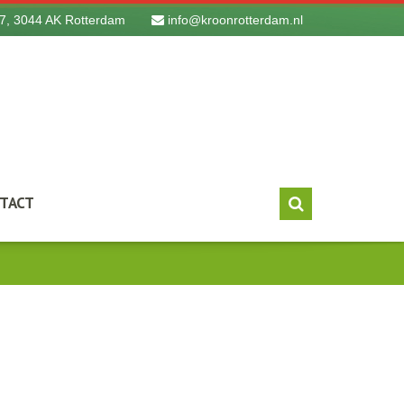
7, 3044 AK Rotterdam
info@kroonrotterdam.nl
TACT